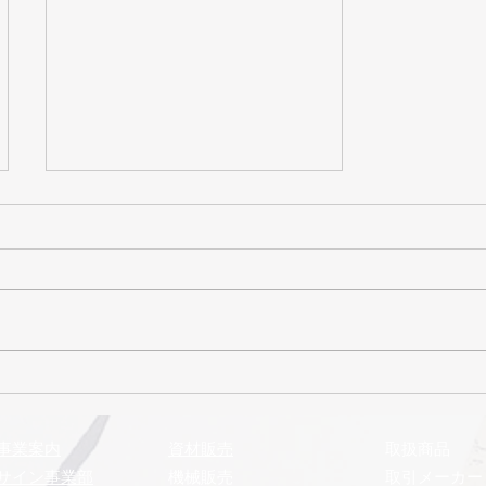
2026年7月号 まるきゅう
通信
事業案内
​資材販売
取扱商品
サイン事業部
機械販売
取引メーカー