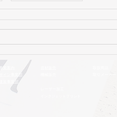
2026年7月号 まるきゅう
通信
事業案内
​資材販売
取扱商品
サイン事業部
機械販売
取引メーカー
建装事業部
​ルーター加工
レーザー加工
インクジェットプリント
鹿児島県鹿児島市東開町3-7