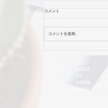
コメント
コメントを追加…
2026年8月号 まるきゅう
通信
ホーム
会社概要
沿革
代表挨拶
企業理念