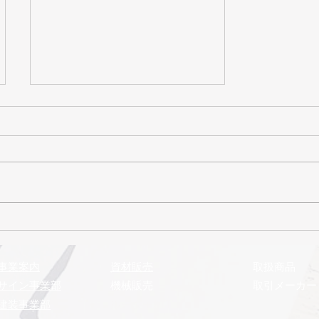
2026年7月号 まるきゅう
通信
事業案内
​資材販売
取扱商品
サイン事業部
機械販売
取引メーカー
建装事業部
​ルーター加工