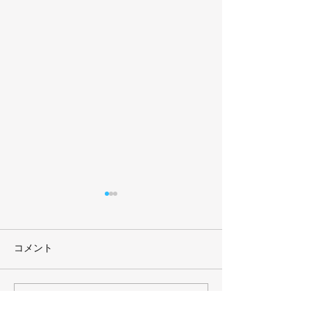
コメント
コメントを追加…
2026年7月号 まるきゅう
2026年6月号