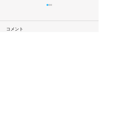
コメント
コメントを追加…
2026年7月号 まるきゅう
2026年6月号
通信
通信
ホーム
会社概要
沿革
代表挨拶
企業理念
事業案内
​資材販売
サイン事業部
建装事業部