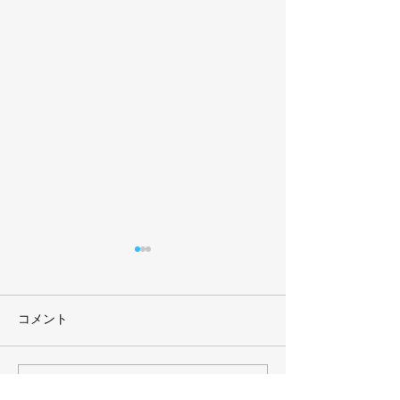
コメント
コメントを追加…
2026年7月号 まるきゅう
2026年6月号