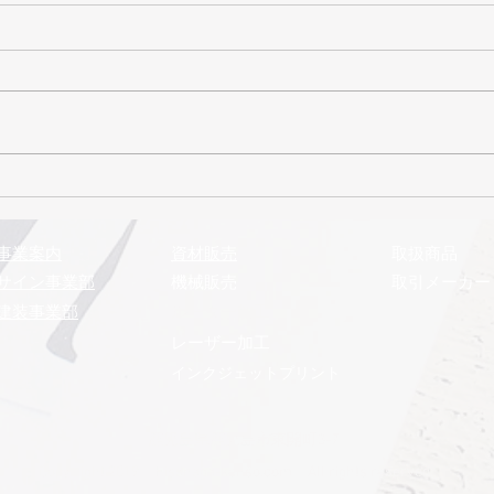
2026年7月号 まるきゅう
通信
事業案内
​資材販売
取扱商品
サイン事業部
機械販売
取引メーカー
建装事業部
​ルーター加工
レーザー加工
インクジェットプリント
鹿児島県鹿児島市東開町3-7
Copy right 2019 Hisanaga-kenso.com All rights reserved.