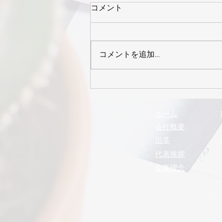
コメント
コメントを追加…
2026年8月号 まるきゅう
通信
ホーム
会社概要
沿革
代表挨拶
企業理念