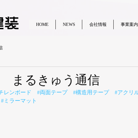
HOME
NEWS
会社情報
事業案内
信
4月 まるきゅう通信
スチレンボード
#両面テープ
#構造用テープ
#アクリ
#ミラーマット