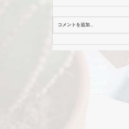
コメントを追加…
2026年8月号 まるきゅう
通信
ホーム
会社概要
沿革
代表挨拶
企業理念