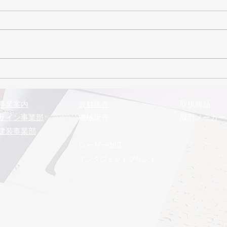
2026年7月号 まるきゅう
通信
事業案内
​資材販売
取扱商品
サイン事業部
機械販売
取引メーカー
建装事業部
​ルーター加工
レーザー加工
インクジェットプリント
鹿児島県鹿児島市東開町3-7
Copy right 2019 Hisanaga-kenso.com All rights reserved.